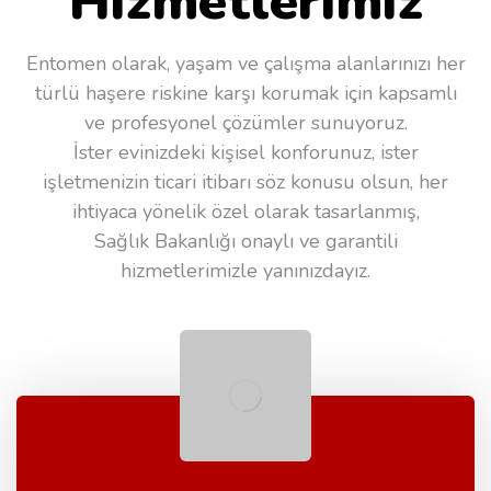
Hizmetlerimiz
Entomen olarak, yaşam ve çalışma alanlarınızı her
türlü haşere riskine karşı korumak için kapsamlı
ve profesyonel çözümler sunuyoruz.
İster evinizdeki kişisel konforunuz, ister
işletmenizin ticari itibarı söz konusu olsun, her
ihtiyaca yönelik özel olarak tasarlanmış,
Sağlık Bakanlığı onaylı ve garantili
hizmetlerimizle yanınızdayız.