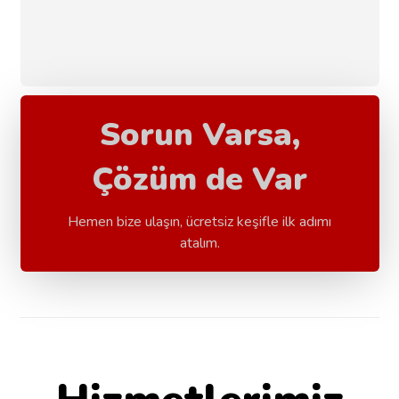
Sorun Varsa,
Çözüm de Var
Hemen bize ulaşın, ücretsiz keşifle ilk adımı
atalım.